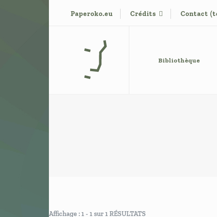
Paperoko.eu
Crédits
Contact (
Base de conaissance de G. Vigneron
Paperoko
Bibliothèque
Affichage : 1 - 1 sur 1 RÉSULTATS