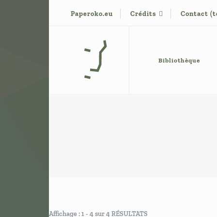
Paperoko.eu
Crédits
Contact (
Base de conaissance de G. Vigneron
Paperoko
Bibliothèque
Affichage : 1 - 4 sur 4 RÉSULTATS