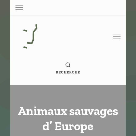
Base de conaissance de G. Vigneron
Paperoko
RECHERCHE
Animaux sauvages
d’ Europe