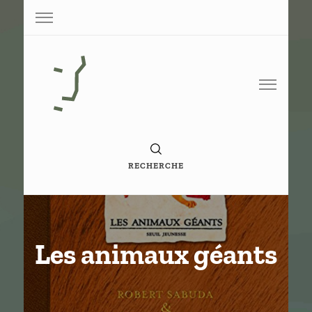
Base de conaissance de G. Vigneron
Paperoko
RECHERCHE
Les animaux géants