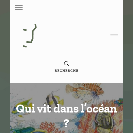
Base de conaissance de G. Vigneron
Paperoko
RECHERCHE
Qui vit dans l’océan
?