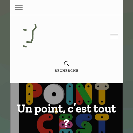
Base de conaissance de G. Vigneron
Paperoko
RECHERCHE
Un point, c’est tout
?