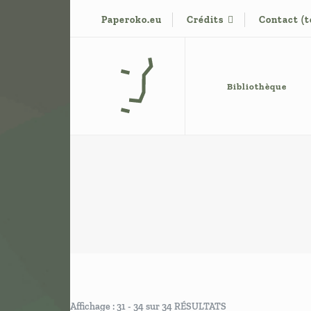
Paperoko.eu
Crédits
Contact (
Base de conaissance de G. Vigneron
Paperoko
Bibliothèque
Affichage : 31 - 34 sur 34 RÉSULTATS