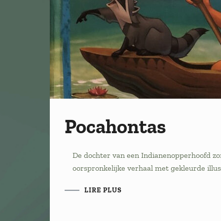
Pocahontas
De dochter van een Indianenopperhoofd zor
oorspronkelijke verhaal met gekleurde illustr
LIRE PLUS