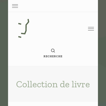
Base de conaissance de G. Vigneron
Paperoko
RECHERCHE
Collection de livre